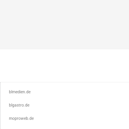
blmedien.de
blgastro.de
moproweb.de