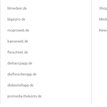
blmedien.de
Sho
blgastro.de
Medi
moproweb.de
News
kaeseweb.de
fleischnet.de
diehaccpapp.de
diefleischerapp.de
diebestellapp.de
promedia-thekentv.de