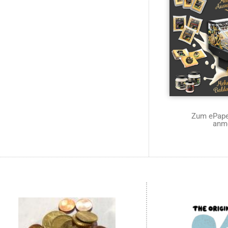
Zum ePaper
anm