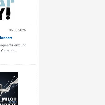
06.08.2026
bessert
ergieeffizienz und
 Getreide...