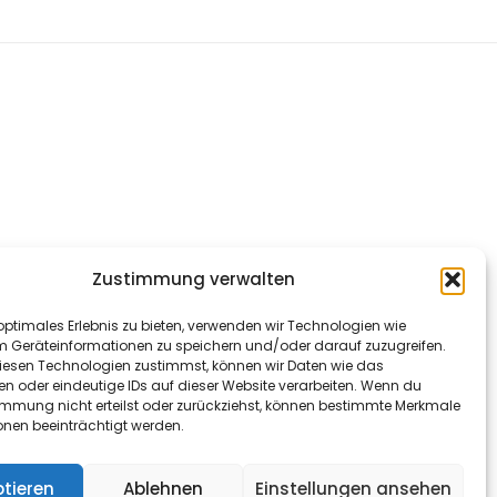
Zustimmung verwalten
optimales Erlebnis zu bieten, verwenden wir Technologien wie
m Geräteinformationen zu speichern und/oder darauf zuzugreifen.
esen Technologien zustimmst, können wir Daten wie das
en oder eindeutige IDs auf dieser Website verarbeiten. Wenn du
immung nicht erteilst oder zurückziehst, können bestimmte Merkmale
onen beeinträchtigt werden.
tieren
Ablehnen
Einstellungen ansehen