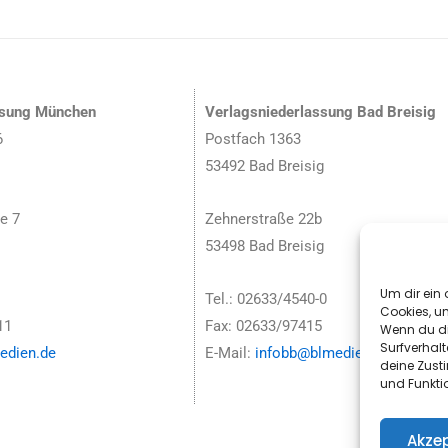
ssung München
Verlagsniederlassung Bad Breisig
6
Postfach 1363
53492 Bad Breisig
e 7
Zehnerstraße 22b
53498 Bad Breisig
Um dir ein 
Tel.: 02633/4540-0
Cookies, u
11
Fax: 02633/97415
Wenn du di
Surfverhalt
dien.de
E-Mail:
infobb@blmedien.de
deine Zust
und Funkti
Akzep