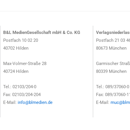
B&L MedienGesellschaft mbH & Co. KG
Verlagsniederla
Postfach 10 02 20
Postfach 21 03 4
40702 Hilden
80673 München
Max-Volmer-Straße 28
Garmischer Straß
40724 Hilden
80339 München
Tel.: 02103/204-0
Tel.: 089/37060-0
Fax: 02103/204-204
Fax: 089/37060-1
E-Mail:
info@blmedien.de
E-Mail:
muc@blme