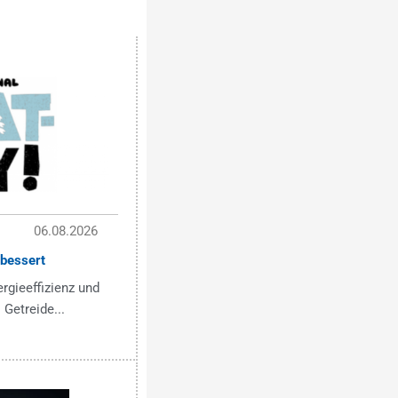
06.08.2026
bessert
ergieeffizienz und
 Getreide...