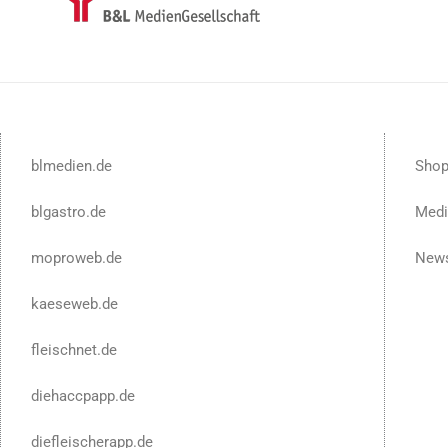
blmedien.de
Sho
blgastro.de
Medi
moproweb.de
News
kaeseweb.de
fleischnet.de
diehaccpapp.de
diefleischerapp.de