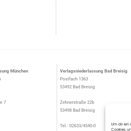
ssung München
Verlagsniederlassung Bad Breisig
6
Postfach 1363
53492 Bad Breisig
e 7
Zehnerstraße 22b
53498 Bad Breisig
Um dir ein 
Tel.: 02633/4540-0
Cookies, u