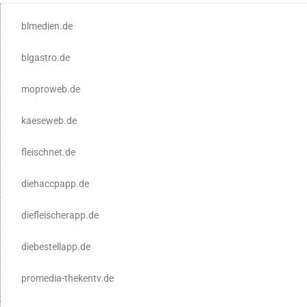
blmedien.de
blgastro.de
moproweb.de
kaeseweb.de
fleischnet.de
diehaccpapp.de
diefleischerapp.de
diebestellapp.de
promedia-thekentv.de