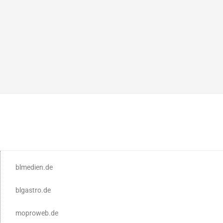
blmedien.de
blgastro.de
moproweb.de