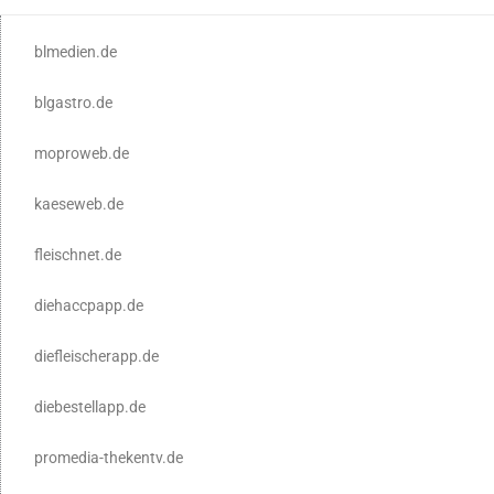
blmedien.de
blgastro.de
moproweb.de
kaeseweb.de
fleischnet.de
diehaccpapp.de
diefleischerapp.de
diebestellapp.de
promedia-thekentv.de