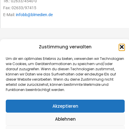
Tel.: 02633/4540-0
Fax: 02633/97415
E-Mail:
infobb@blmedien.de
Zustimmung verwalten
Um dir ein optimales Erlebnis zu bieten, verwenden wir Technologien
wie Cookies, um Geräteinformationen zu speichern und/oder
darauf zuzugreifen. Wenn du diesen Technologien zustimmst,
können wir Daten wie das Surfverhalten oder eindeutige IDs auf
dieser Website verarbeiten. Wenn du deine Zustimmung nicht
erteilst oder zurückziehst, können bestimmte Merkmale und
Funktionen beeinträchtigt werden.
© B&L MedienGesellschaft mbH & Co. KG
Akzeptieren
Made with ♥ by HLT GmbH & Co. KG
Ablehnen