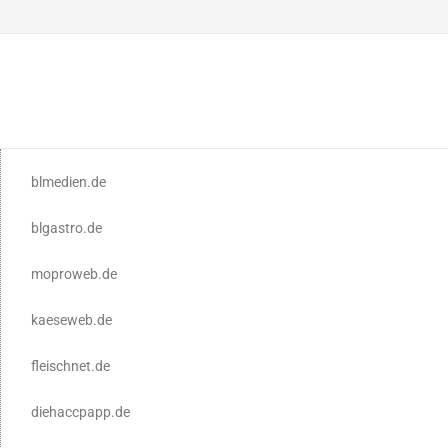
blmedien.de
blgastro.de
moproweb.de
kaeseweb.de
fleischnet.de
diehaccpapp.de