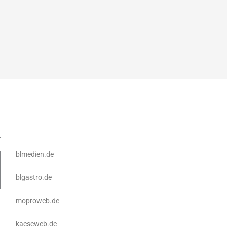
blmedien.de
blgastro.de
moproweb.de
kaeseweb.de