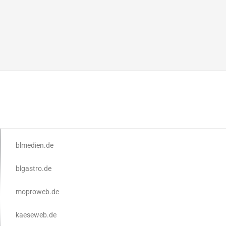
blmedien.de
blgastro.de
moproweb.de
kaeseweb.de