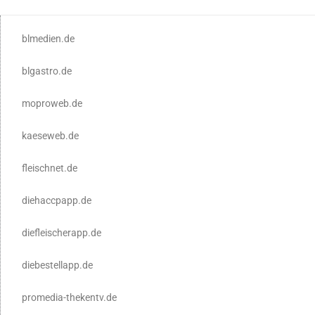
blmedien.de
blgastro.de
moproweb.de
kaeseweb.de
fleischnet.de
diehaccpapp.de
diefleischerapp.de
diebestellapp.de
promedia-thekentv.de