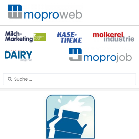
Zum
Inhalt
springen
Search
...