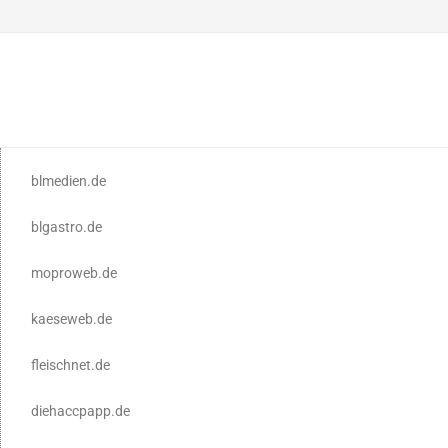
blmedien.de
blgastro.de
moproweb.de
kaeseweb.de
fleischnet.de
diehaccpapp.de