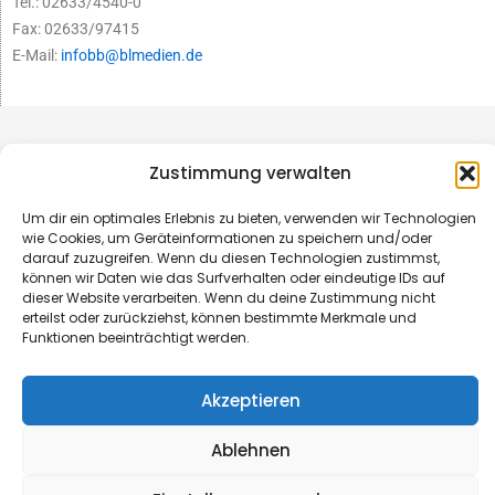
Tel.: 02633/4540-0
Fax: 02633/97415
E-Mail:
infobb@blmedien.de
Zustimmung verwalten
Um dir ein optimales Erlebnis zu bieten, verwenden wir Technologien
wie Cookies, um Geräteinformationen zu speichern und/oder
darauf zuzugreifen. Wenn du diesen Technologien zustimmst,
können wir Daten wie das Surfverhalten oder eindeutige IDs auf
dieser Website verarbeiten. Wenn du deine Zustimmung nicht
erteilst oder zurückziehst, können bestimmte Merkmale und
Funktionen beeinträchtigt werden.
© B&L MedienGesellschaft mbH & Co. KG
Akzeptieren
Made with ♥ by HLT GmbH & Co. KG
Ablehnen