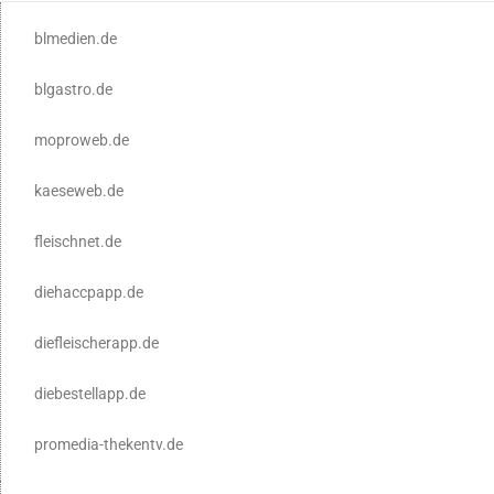
blmedien.de
blgastro.de
moproweb.de
kaeseweb.de
fleischnet.de
diehaccpapp.de
diefleischerapp.de
diebestellapp.de
promedia-thekentv.de