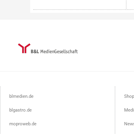
blmedien.de
Sho
blgastro.de
Medi
moproweb.de
News