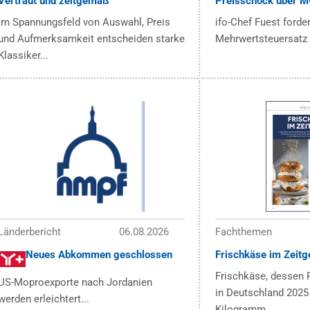
Vertraut und zeitgemäß
Preisschock über M
Im Spannungsfeld von Auswahl, Preis
ifo-Chef Fuest forder
und Aufmerksamkeit entscheiden starke
Mehrwertsteuersatz 
Klassiker...
Länderbericht
06.08.2026
Fachthemen
Neues Abkommen geschlossen
Frischkäse im Zeitg
Frischkäse, dessen 
US-Moproexporte nach Jordanien
in Deutschland 2025 
werden erleichtert...
Kilogramm...