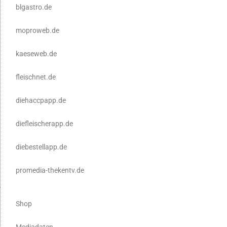
blgastro.de
moproweb.de
kaeseweb.de
fleischnet.de
diehaccpapp.de
diefleischerapp.de
diebestellapp.de
promedia-thekentv.de
Shop
Mediadaten