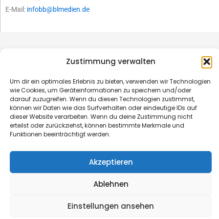
E-Mail:
infobb@blmedien.de
Zustimmung verwalten
Um dir ein optimales Erlebnis zu bieten, verwenden wir Technologien
wie Cookies, um Geräteinformationen zu speichern und/oder
darauf zuzugreifen. Wenn du diesen Technologien zustimmst,
können wir Daten wie das Surfverhalten oder eindeutige IDs auf
dieser Website verarbeiten. Wenn du deine Zustimmung nicht
erteilst oder zurückziehst, können bestimmte Merkmale und
Funktionen beeinträchtigt werden.
© B&L MedienGesellschaft mbH & Co. KG
Akzeptieren
Made with ♥ by HLT GmbH & Co. KG
Ablehnen
Einstellungen ansehen