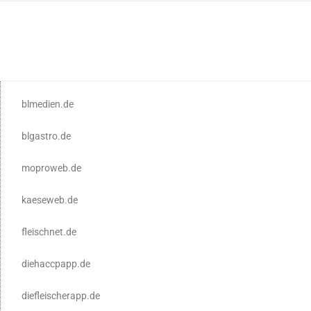
blmedien.de
blgastro.de
moproweb.de
kaeseweb.de
fleischnet.de
diehaccpapp.de
diefleischerapp.de