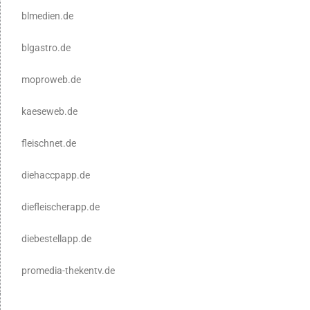
blmedien.de
blgastro.de
moproweb.de
kaeseweb.de
fleischnet.de
diehaccpapp.de
diefleischerapp.de
diebestellapp.de
promedia-thekentv.de