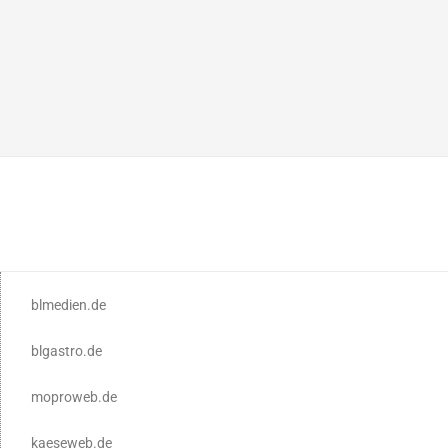
blmedien.de
blgastro.de
moproweb.de
kaeseweb.de