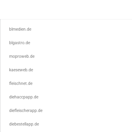
blmedien.de
blgastro.de
moproweb.de
kaeseweb.de
fleischnet.de
diehaccpapp.de
diefleischerapp.de
diebestellapp.de