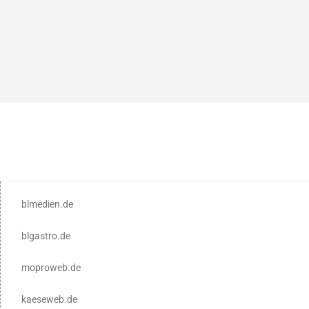
blmedien.de
blgastro.de
moproweb.de
kaeseweb.de