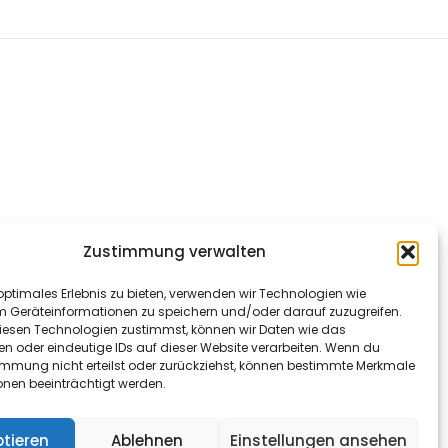
Zustimmung verwalten
optimales Erlebnis zu bieten, verwenden wir Technologien wie
m Geräteinformationen zu speichern und/oder darauf zuzugreifen.
esen Technologien zustimmst, können wir Daten wie das
en oder eindeutige IDs auf dieser Website verarbeiten. Wenn du
immung nicht erteilst oder zurückziehst, können bestimmte Merkmale
onen beeinträchtigt werden.
tieren
Ablehnen
Einstellungen ansehen