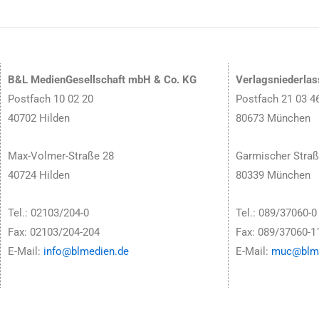
B&L MedienGesellschaft mbH & Co. KG
Verlagsniederla
Postfach 10 02 20
Postfach 21 03 4
40702 Hilden
80673 München
Max-Volmer-Straße 28
Garmischer Straß
40724 Hilden
80339 München
Tel.: 02103/204-0
Tel.: 089/37060-0
Fax: 02103/204-204
Fax: 089/37060-1
E-Mail:
info@blmedien.de
E-Mail:
muc@blme