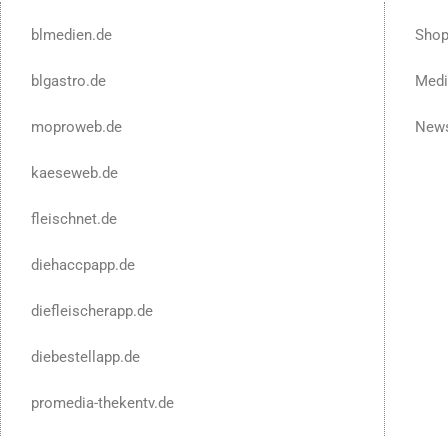
blmedien.de
Sho
blgastro.de
Medi
moproweb.de
News
kaeseweb.de
fleischnet.de
diehaccpapp.de
diefleischerapp.de
diebestellapp.de
promedia-thekentv.de