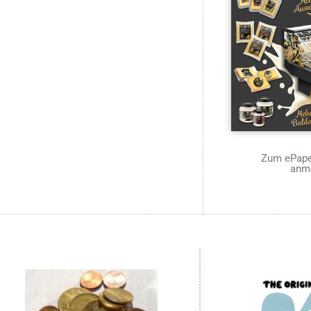
Zum ePaper
anm