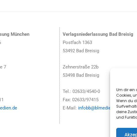
ssung München
Verlagsniederlassung Bad Breisig
6
Postfach 1363
53492 Bad Breisig
e 7
Zehnerstraße 22b
53498 Bad Breisig
Um dir ein 
Tel.: 02633/4540-0
Cookies, u
11
Fax: 02633/97415
Wenn du di
Surfverhalt
dien.de
E-Mail:
infobb@blmedien.de
deine Zust
und Funkti
Akzep