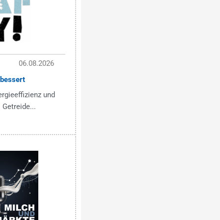
06.08.2026
bessert
ergieeffizienz und
 Getreide...