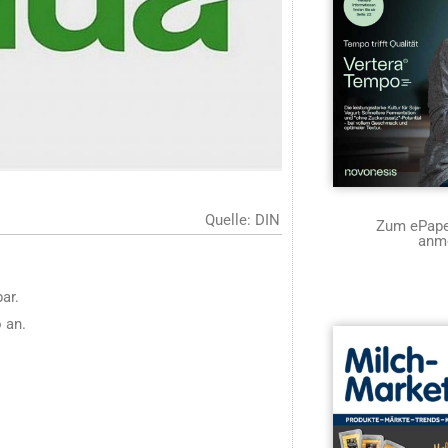
Quelle: DIN
Zum ePaper
anm
ar.
 an.