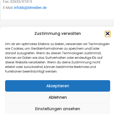
Fax: 02633/97415
E-Mail:
infobb@blmedien.de
Zustimmung verwalten
Um dir ein optimales Erlebnis zu bieten, verwenden wir Technologien
wie Cookies, um Geräteinformationen zu speichern und/oder
darauf zuzugreifen. Wenn du diesen Technologien zustimmst,
können wir Daten wie das Surfverhalten oder eindeutige IDs auf
dieser Website verarbeiten. Wenn du deine Zustimmung nicht
erteilst oder zurückziehst, können bestimmte Merkmale und
Funktionen beeinträchtigt werden.
© B&L MedienGesellschaft mbH & Co. KG
Akzeptieren
Made with ♥ by HLT GmbH & Co. KG
Ablehnen
Einstellungen ansehen