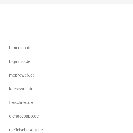
blmedien.de
blgastro.de
moproweb.de
kaeseweb.de
fleischnet.de
diehaccpapp.de
diefleischerapp.de