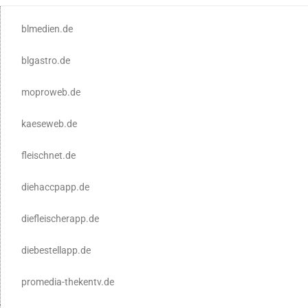
blmedien.de
blgastro.de
moproweb.de
kaeseweb.de
fleischnet.de
diehaccpapp.de
diefleischerapp.de
diebestellapp.de
promedia-thekentv.de