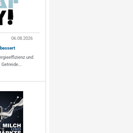
06.08.2026
bessert
ergieeffizienz und
 Getreide...