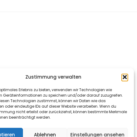
Zustimmung verwalten
optimales Erlebnis zu bieten, verwenden wir Technologien wie
m Geräteinformationen zu speichern und/oder darauf zuzugreifen.
esen Technologien zustimmst, können wir Daten wie das
en oder eindeutige IDs auf dieser Website verarbeiten. Wenn du
immung nicht erteilst oder zurückziehst, können bestimmte Merkmale
onen beeinträchtigt werden.
tieren
Ablehnen
Einstellungen ansehen