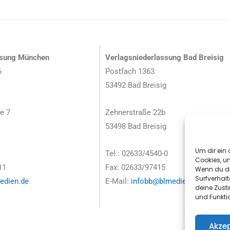
ssung München
Verlagsniederlassung Bad Breisig
6
Postfach 1363
53492 Bad Breisig
e 7
Zehnerstraße 22b
53498 Bad Breisig
Um dir ein 
Tel.: 02633/4540-0
Cookies, u
11
Fax: 02633/97415
Wenn du di
Surfverhalt
dien.de
E-Mail:
infobb@blmedien.de
deine Zust
und Funkti
Akzep