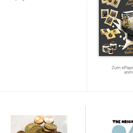
Zum ePaper
anm