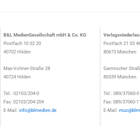
B&L MedienGesellschaft mbH & Co. KG
Verlagsniederla
Postfach 10 02 20
Postfach 21 03 4
40702 Hilden
80673 München
Max-Volmer-Straße 28
Garmischer Straß
40724 Hilden
80339 München
Tel.: 02103/204-0
Tel.: 089/37060-0
Fax: 02103/204-204
Fax: 089/37060-1
E-Mail:
info@blmedien.de
E-Mail:
muc@blme