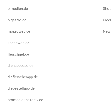
blmedien.de
Sho
blgastro.de
Medi
moproweb.de
News
kaeseweb.de
fleischnet.de
diehaccpapp.de
diefleischerapp.de
diebestellapp.de
promedia-thekentv.de