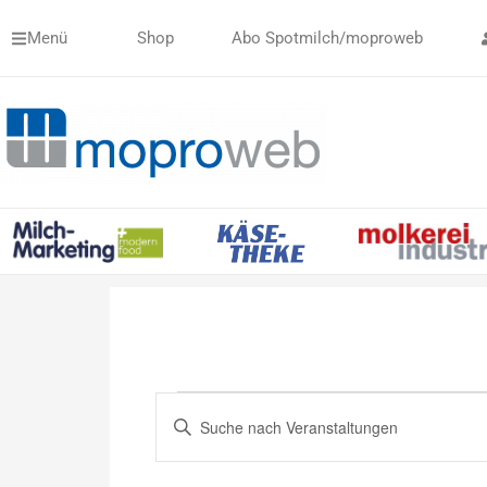
Zum
Menü
Shop
Abo Spotmilch/moproweb
Inhalt
springen
MONTAG
DIENSTAG
Veranstaltungen
Veranstaltungen
Bitte
Suche
und
Schlüsselwort
Ansichten,
eingeben.
Navigation