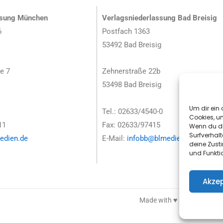
ssung München
Verlagsniederlassung Bad Breisig
6
Postfach 1363
53492 Bad Breisig
e 7
Zehnerstraße 22b
53498 Bad Breisig
Um dir ein 
Tel.: 02633/4540-0
Cookies, u
11
Fax: 02633/97415
Wenn du di
Surfverhalt
dien.de
E-Mail:
infobb@blmedien.de
deine Zust
und Funkti
Akzep
Made with ♥ by HLT GmbH 