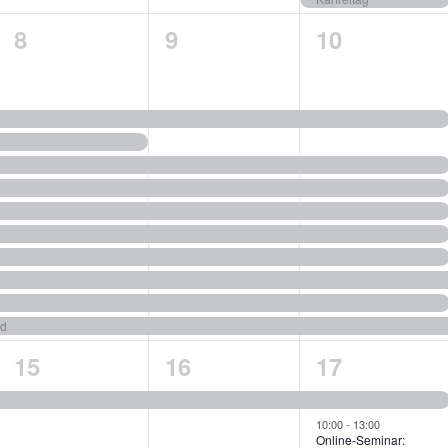
10
9
9
8
9
10
ngen,
Veranstaltungen,
Veranstaltungen,
Veranstalt
nd
1
1
2
15
16
17
ngen,
Veranstaltung,
Veranstaltung,
Veranstalt
10:00
-
13:00
Online-Seminar: