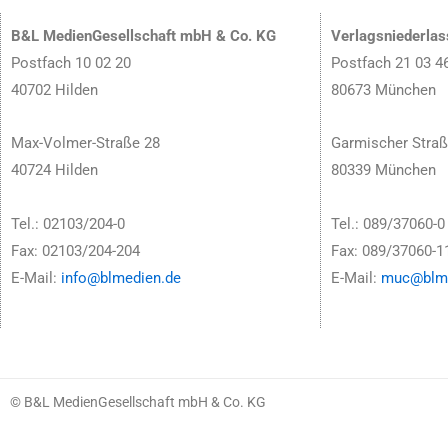
B&L MedienGesellschaft mbH & Co. KG
Verlagsniederla
Postfach 10 02 20
Postfach 21 03 4
40702 Hilden
80673 München
Max-Volmer-Straße 28
Garmischer Straß
40724 Hilden
80339 München
Tel.: 02103/204-0
Tel.: 089/37060-0
Fax: 02103/204-204
Fax: 089/37060-1
E-Mail:
info@blmedien.de
E-Mail:
muc@blme
© B&L MedienGesellschaft mbH & Co. KG