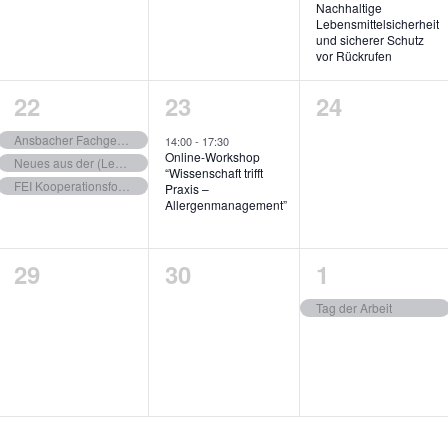
Nachhaltige
Lebensmittelsicherheit
und sicherer Schutz
vor Rückrufen
3
1
0
22
23
24
ngen,
Veranstaltungen,
Veranstaltung,
Veranstalt
Ansbacher Fachgespräche 2026
14:00
-
17:30
Online-Workshop
Neues aus der (Lebensmittel-), Mess-, Reglungs- und Verfahrenstechnik
“Wissenschaft trifft
FEI Kooperationsforum “Neues aus der (Lebensmittel-), Mess-, Reglungs- und Verfahrenstechnik”
Praxis –
Allergenmanagement”
0
0
1
29
30
1
ngen,
Veranstaltungen,
Veranstaltungen,
Veranstaltu
Tag der Arbeit