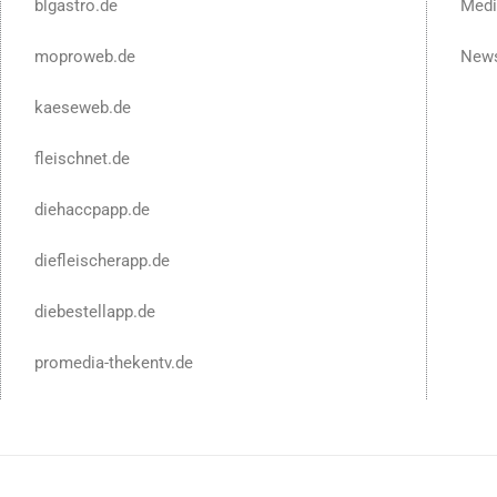
blgastro.de
Medi
moproweb.de
News
kaeseweb.de
fleischnet.de
diehaccpapp.de
diefleischerapp.de
diebestellapp.de
promedia-thekentv.de