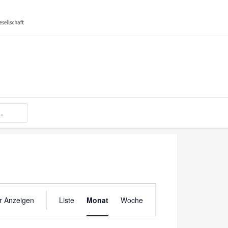
SAMSTAG
SONNTAG
Veranstaltung
Ansichten-
er Anzeigen
Liste
Monat
Woche
Navigation