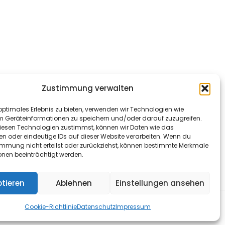
Zustimmung verwalten
optimales Erlebnis zu bieten, verwenden wir Technologien wie
m Geräteinformationen zu speichern und/oder darauf zuzugreifen.
esen Technologien zustimmst, können wir Daten wie das
en oder eindeutige IDs auf dieser Website verarbeiten. Wenn du
immung nicht erteilst oder zurückziehst, können bestimmte Merkmale
onen beeinträchtigt werden.
tieren
Ablehnen
Einstellungen ansehen
& Co. KG
Cookie-Richtlinie
Datenschutz
Impressum