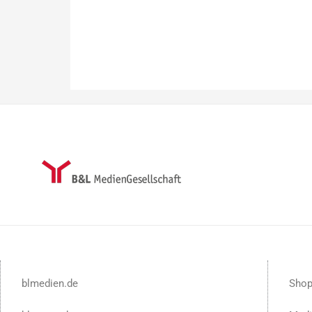
blmedien.de
Sho