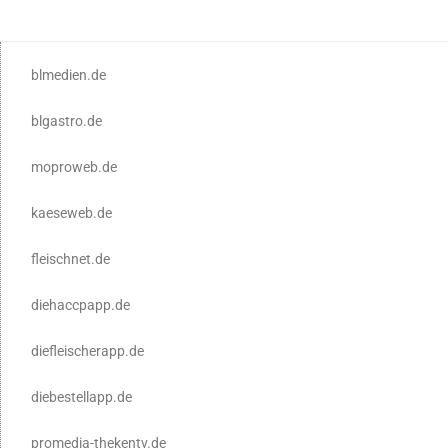
blmedien.de
blgastro.de
moproweb.de
kaeseweb.de
fleischnet.de
diehaccpapp.de
diefleischerapp.de
diebestellapp.de
promedia-thekentv.de