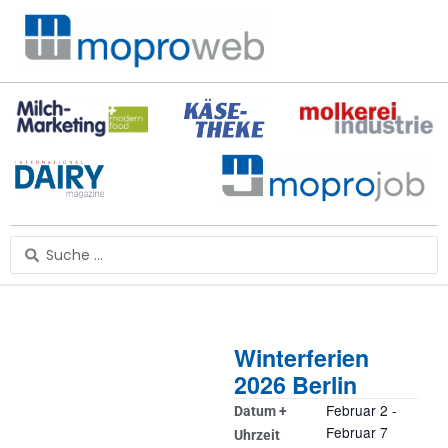
Zum
Inhalt
springen
Search
...
Winterferien
2026 Berlin
Februar 2
-
Datum +
Februar 7
Uhrzeit