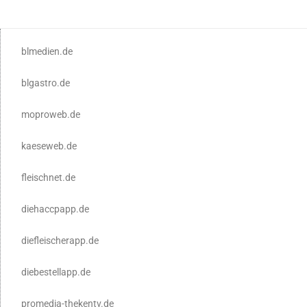
blmedien.de
blgastro.de
moproweb.de
kaeseweb.de
fleischnet.de
diehaccpapp.de
diefleischerapp.de
diebestellapp.de
promedia-thekentv.de