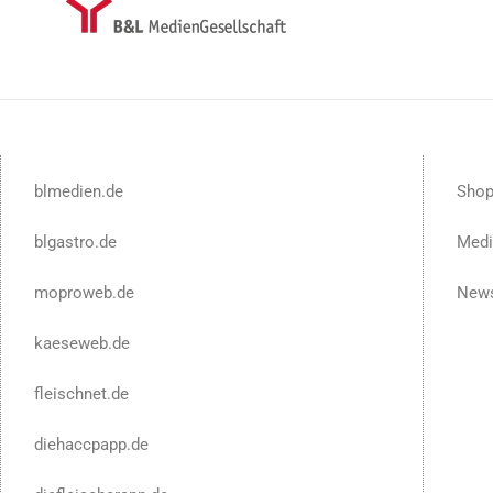
blmedien.de
Sho
blgastro.de
Medi
moproweb.de
News
kaeseweb.de
fleischnet.de
diehaccpapp.de