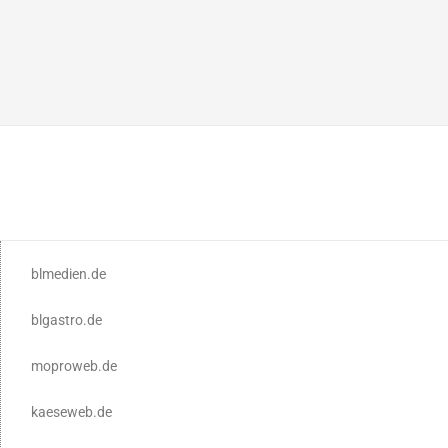
blmedien.de
blgastro.de
moproweb.de
kaeseweb.de