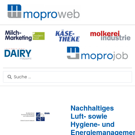
Zum
Inhalt
springen
Search
...
Nachhaltiges
Luft- sowie
Hygiene- und
Energiemanageme