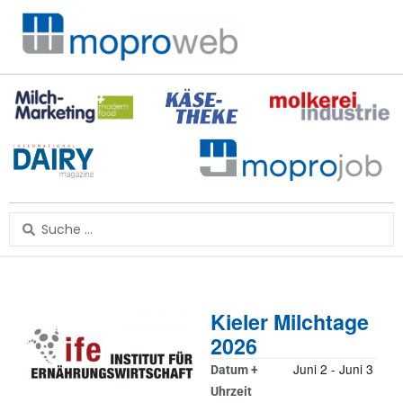
Zum
Inhalt
springen
Search
...
Kieler Milchtage
2026
Juni 2
-
Juni 3
Datum +
Uhrzeit