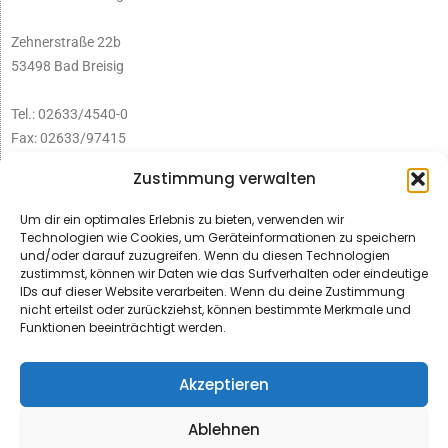
Zehnerstraße 22b
53498 Bad Breisig
Tel.: 02633/4540-0
Fax: 02633/97415
E-Mail:
infobb@blmedien.de
Zustimmung verwalten
Um dir ein optimales Erlebnis zu bieten, verwenden wir
Technologien wie Cookies, um Geräteinformationen zu speichern
und/oder darauf zuzugreifen. Wenn du diesen Technologien
zustimmst, können wir Daten wie das Surfverhalten oder eindeutige
IDs auf dieser Website verarbeiten. Wenn du deine Zustimmung
nicht erteilst oder zurückziehst, können bestimmte Merkmale und
Funktionen beeinträchtigt werden.
Akzeptieren
Ablehnen
© B&L MedienGesellschaft mbH & Co. KG