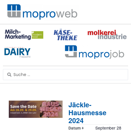
Zum
Inhalt
springen
Search
...
Jäckle-
Hausmesse
2024
September 28
Datum +