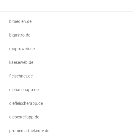
blmedien.de
blgastro.de
moproweb.de
kaeseweb.de
fleischnet.de
diehaccpapp.de
diefleischerapp.de
diebestellapp.de
promedia-thekentv.de