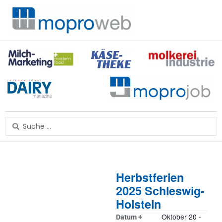
Zum
Inhalt
springen
Search
...
Herbstferien
2025 Schleswig-
Holstein
Oktober 20
-
Datum +