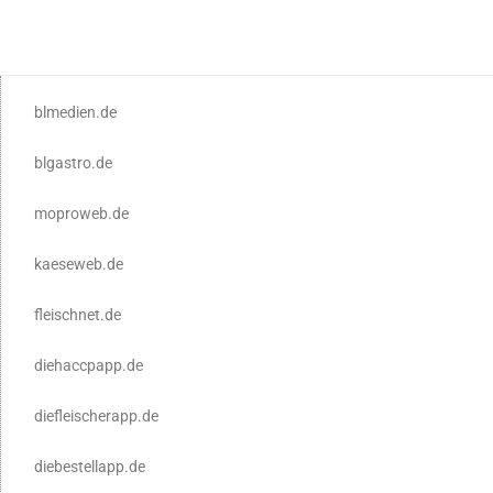
blmedien.de
blgastro.de
moproweb.de
kaeseweb.de
fleischnet.de
diehaccpapp.de
diefleischerapp.de
diebestellapp.de