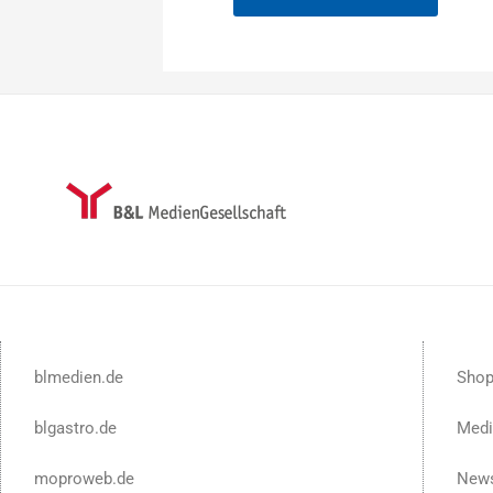
blmedien.de
Sho
blgastro.de
Medi
moproweb.de
News