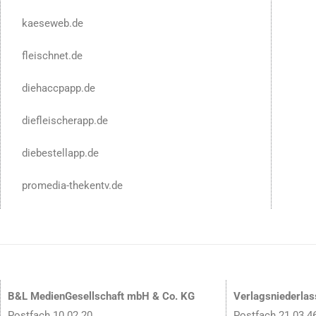
kaeseweb.de
fleischnet.de
diehaccpapp.de
diefleischerapp.de
diebestellapp.de
promedia-thekentv.de
B&L MedienGesellschaft mbH & Co. KG
Verlagsniederla
Postfach 10 02 20
Postfach 21 03 4