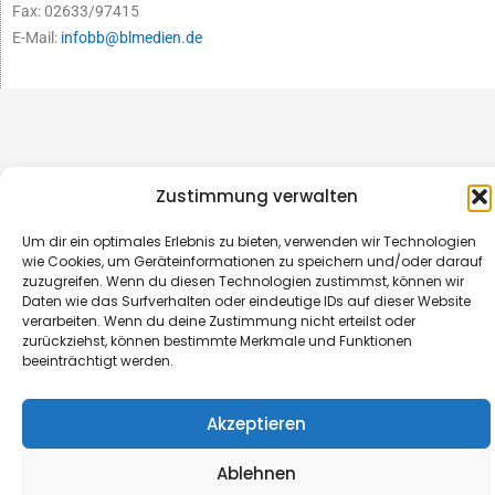
Fax: 02633/97415
E-Mail:
infobb@blmedien.de
Zustimmung verwalten
Um dir ein optimales Erlebnis zu bieten, verwenden wir Technologien
wie Cookies, um Geräteinformationen zu speichern und/oder darauf
zuzugreifen. Wenn du diesen Technologien zustimmst, können wir
Daten wie das Surfverhalten oder eindeutige IDs auf dieser Website
verarbeiten. Wenn du deine Zustimmung nicht erteilst oder
© B&L MedienGesellschaft mbH & Co. KG
zurückziehst, können bestimmte Merkmale und Funktionen
beeinträchtigt werden.
Made with ♥ by HLT GmbH & Co. KG
Akzeptieren
Ablehnen