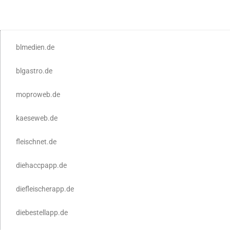
blmedien.de
blgastro.de
moproweb.de
kaeseweb.de
fleischnet.de
diehaccpapp.de
diefleischerapp.de
diebestellapp.de